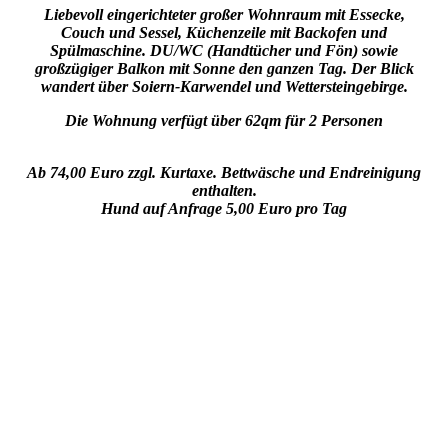
Liebevoll eingerichteter großer Wohnraum mit Essecke,
Couch und Sessel, Küchenzeile mit Backofen und
Spülmaschine. DU/WC (Handtücher und Fön) sowie
großzügiger Balkon mit Sonne den ganzen Tag. Der Blick
wandert über Soiern-Karwendel und Wettersteingebirge.
Die Wohnung verfügt über 62qm für 2 Personen
Ab 74,00 Euro zzgl. Kurtaxe. Bettwäsche und Endreinigung
enthalten.
Hund auf Anfrage 5,00 Euro pro Tag
WEhn_259509
WEhn_259474
WEhn_259430
IMG-20220122-WA0034_1986229797884311